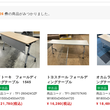
26
件
の商品がみつかりました。
イトーキ フォールディ
トヨスチール フォールデ
オカム
ングテーブル 1545
ィングテーブル
ングテ
中古品
中古品
中古品
品コード：TF1-260424OZF
商品コード：TF1-260707KA5
商品コード：
1500xD450xH720
W1800xD450xH720
W1800xD
 21,780(税込)
¥ 16,280(税込)
¥ 18,4