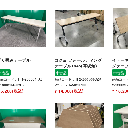
折り畳みテーブル
コクヨ フォールディング
イトーキ
テーブル1845(幕板無)
グテーブ
中古品
中古品
中古品
品コード：TF1-260604FA3
商品コード：TF2-260508OZK
商品コード：
1800xD450xH700
W1800xD450xH700
W1800xD
 5,280(税込)
¥ 14,080(税込)
¥ 16,2