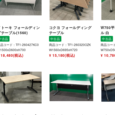
イトーキ フォールディン
コクヨ フォールディング
W750
テーブル(1560)
テーブル
ル 白
中古品
中古品
中古品
品コード：TF1-260427KC0
商品コード：TF1-260320OZK
商品コード：
1500xD600xH700
W1560xD695xH720
W750xD5
 18,480(税込)
¥ 15,180(税込)
¥ 10,7