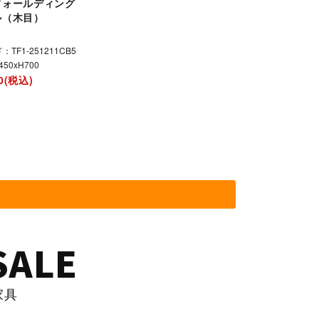
フォールディング
ル（木目）
TF1-251211CB5
450xH700
80(税込)
SALE
家具