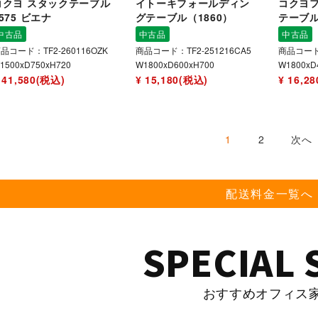
コクヨ スタックテーブル
イトーキフォールディン
コクヨ
575 ビエナ
グテーブル（1860）
テーブ
中古品
中古品
中古品
品コード：TF2-260116OZK
商品コード：TF2-251216CA5
商品コード：
1500xD750xH720
W1800xD600xH700
W1800xD
 41,580(税込)
¥ 15,180(税込)
¥ 16,2
1
2
次へ
配送料金一覧へ
SPECIAL 
おすすめオフィス