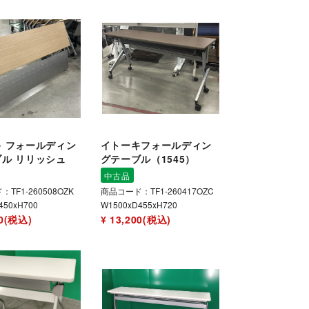
 フォールディン
イトーキフォールディン
ル リリッシュ
グテーブル（1545）
中古品
TF1-260508OZK
商品コード：TF1-260417OZC
450xH700
W1500xD455xH720
80(税込)
¥ 13,200(税込)