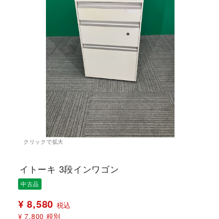
イトーキ 3段インワゴン
中古品
¥ 8,580
税込
¥ 7,800
税別